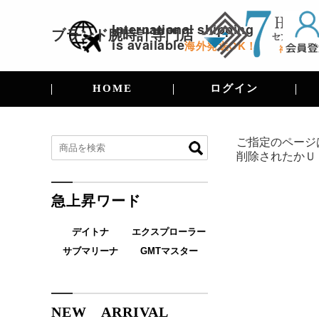
International shipping
ブランド腕時計
専門店
is available
海外発送OK！
HOME
ログイン
ご指定のページ
削除されたかＵ
急上昇ワード
デイトナ
エクスプローラー
サブマリーナ
GMTマスター
NEW ARRIVAL