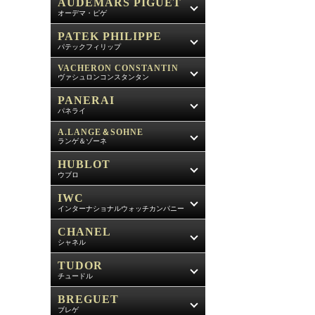
AUDEMARS PIGUET
オーデマ・ピゲ
PATEK PHILIPPE
パテックフィリップ
VACHERON CONSTANTIN
ヴァシュロンコンスタンタン
PANERAI
パネライ
A.LANGE＆SOHNE
ランゲ＆ゾーネ
HUBLOT
ウブロ
IWC
インターナショナルウォッチカンパニー
CHANEL
シャネル
TUDOR
チュードル
BREGUET
ブレゲ