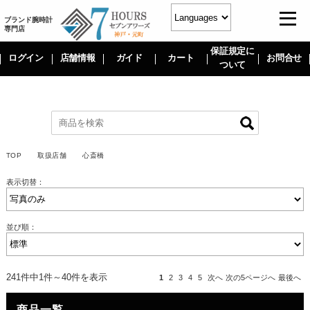
ブランド腕時計
専門店
保証規定に
ログイン
店舗情報
ガイド
カート
お問合せ
ついて
TOP
取扱店舗
心斎橋
表示切替：
並び順：
241件中1件～40件を表示
1
2
3
4
5
次へ
次の5ページへ
最後へ
商品一覧