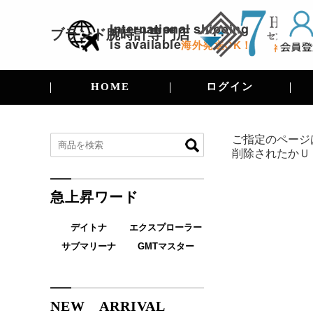
International shipping
ブランド腕時計
専門店
is available
海外発送OK！
HOME
ログイン
ご指定のページ
削除されたかＵ
急上昇ワード
デイトナ
エクスプローラー
サブマリーナ
GMTマスター
NEW ARRIVAL