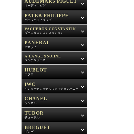
AUDEMARS PIGUET
オーデマ・ピゲ
PATEK PHILIPPE
パテックフィリップ
VACHERON CONSTANTIN
ヴァシュロンコンスタンタン
PANERAI
パネライ
A.LANGE＆SOHNE
ランゲ＆ゾーネ
HUBLOT
ウブロ
IWC
インターナショナルウォッチカンパニー
CHANEL
シャネル
TUDOR
チュードル
BREGUET
ブレゲ