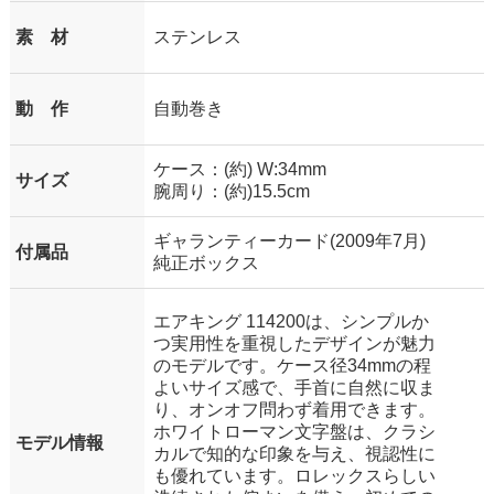
素 材
ステンレス
動 作
自動巻き
ケース：(約) W:34mm
サイズ
腕周り：(約)15.5cm
ギャランティーカード(2009年7月)
付属品
純正ボックス
エアキング 114200は、シンプルか
つ実用性を重視したデザインが魅力
のモデルです。ケース径34mmの程
よいサイズ感で、手首に自然に収ま
り、オンオフ問わず着用できます。
ホワイトローマン文字盤は、クラシ
モデル情報
カルで知的な印象を与え、視認性に
も優れています。ロレックスらしい