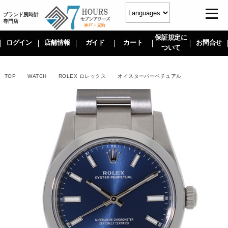
ブランド腕時計
専門店
保証規定に
ログイン
店舗情報
ガイド
カート
お問合せ
ついて
TOP
WATCH
ROLEX ロレックス
オイスターパーペチュアル