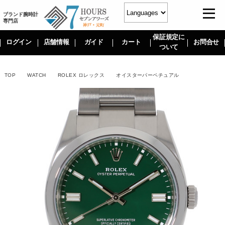
ブランド腕時計
専門店
保証規定に
ログイン
店舗情報
ガイド
カート
お問合せ
ついて
TOP
WATCH
ROLEX ロレックス
オイスターパーペチュアル