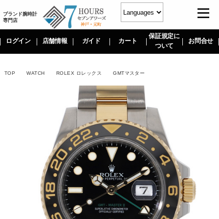
ブランド腕時計
専門店
保証規定に
ログイン
店舗情報
ガイド
カート
お問合せ
ついて
TOP
WATCH
ROLEX ロレックス
GMTマスター