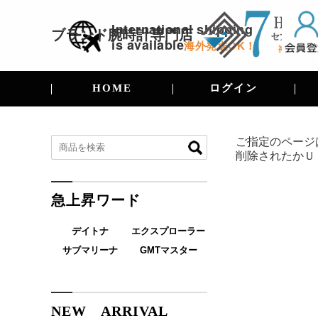
International shipping
ブランド腕時計
専門店
is available
海外発送OK！
HOME
ログイン
ご指定のページ
削除されたかＵ
急上昇ワード
デイトナ
エクスプローラー
サブマリーナ
GMTマスター
NEW ARRIVAL