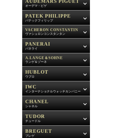
AUDEMARS PIGUET
オーデマ・ピゲ
PATEK PHILIPPE
パテックフィリップ
VACHERON CONSTANTIN
ヴァシュロンコンスタンタン
PANERAI
パネライ
A.LANGE＆SOHNE
ランゲ＆ゾーネ
HUBLOT
ウブロ
IWC
インターナショナルウォッチカンパニー
CHANEL
シャネル
TUDOR
チュードル
BREGUET
ブレゲ