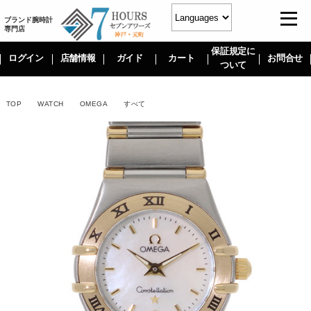
ブランド腕時計
専門店
保証規定に
ログイン
店舗情報
ガイド
カート
お問合せ
ついて
TOP
WATCH
OMEGA
すべて