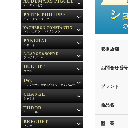
AUDEMARS PIGUET
オーデマ・ピゲ
PATEK PHILIPPE
パテックフィリップ
VACHERON CONSTANTIN
ヴァシュロンコンスタンタン
PANERAI
パネライ
取扱店舗
A.LANGE＆SOHNE
ランゲ＆ゾーネ
HUBLOT
お問合せ番号
ウブロ
IWC
インターナショナルウォッチカンパニー
ブランド
CHANEL
シャネル
商品名
TUDOR
チュードル
BREGUET
型 番
ブレゲ