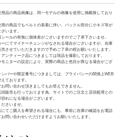
使用品の商品画像は、同一モデルの画像を使用し掲載致しており
使用の商品でもベルトの装着に伴い、バックル部分に小キズ等が
ございます。
護シールの有無に個体差がございますのでご了承下さいませ。
カーにてマイナーチェンジがなされる場合がございますが、在庫
販売させていただきますので予めご了承の程お願いいたします。
、アンティーク品につきましては現品を撮影しております。
やモニターの設定により、実際の商品と色目が異なる場合がござ
ナンバーや限定番号につきましては、プライバシーの関係上WEB
控えております。
でお問い合わせ頂きましてもお答えできません。
店頭販売も行っております為、サイトでのご注文と店頭処理との
庫切れになる場合がございます。
くださいませ。
店にてご購入を希望される場合にも、事前に在庫の確認をお電話
てお問い合わせいただけますようお願いいたします。