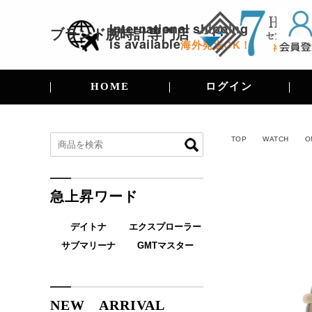
International shipping
ブランド腕時計
専門店
is available
海外発送OK！
HOME
ログイン
TOP
WATCH
O
急上昇ワード
デイトナ
エクスプローラー
サブマリーナ
GMTマスター
NEW ARRIVAL