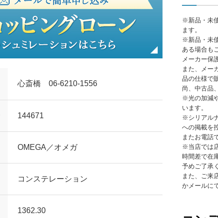
※新品・未
ます。
※新品・未
ある場合も
メーカー保
また、メー
品の仕様で
心斎橋 06-6210-1556
尚、中古品
※光の加減
います。
144671
※シリアル
への掲載を
またお電話
OMEGA／オメガ
※当店では
時間差で在
予めご了承
また、ご来
コンステレーション
かメールに
1362.30