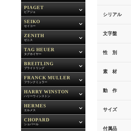
PIAGET
ピアジェ
シリアル
SEIKO
セイコー
文字盤
ZENITH
ゼニス
TAG HEUER
性 別
タグホイヤー
BREITLING
ブライトリング
素 材
FRANCK MULLER
フランクミュラー
動 作
HARRY WINSTON
ハリーウィンストン
HERMES
サイズ
エルメス
CHOPARD
ショパール
付属品