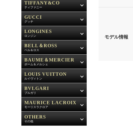
TIFFANY&CO
ティファニー
GUCCI
グッチ
LONGINES
ロンジン
モデル情報
BELL＆ROSS
ベル＆ロス
BAUME＆MERCIER
ボーム＆メルシェ
LOUIS VUITTON
ルイヴィトン
BVLGARI
ブルガリ
MAURICE LACROIX
モーリスラクロア
OTHERS
その他