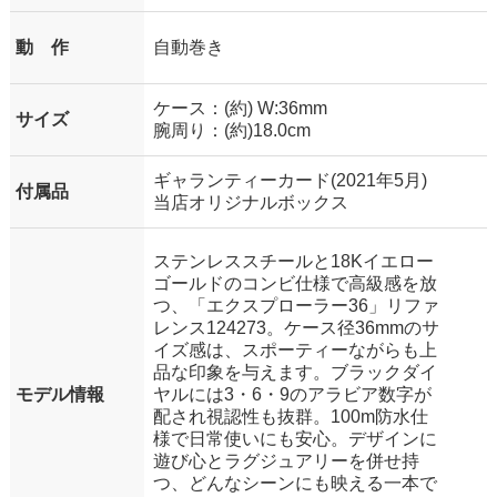
動 作
自動巻き
ケース：(約) W:36mm
サイズ
腕周り：(約)18.0cm
ギャランティーカード(2021年5月)
付属品
当店オリジナルボックス
ステンレススチールと18Kイエロー
ゴールドのコンビ仕様で高級感を放
つ、「エクスプローラー36」リファ
レンス124273。ケース径36mmのサ
イズ感は、スポーティーながらも上
品な印象を与えます。ブラックダイ
モデル情報
ヤルには3・6・9のアラビア数字が
配され視認性も抜群。100m防水仕
様で日常使いにも安心。デザインに
遊び心とラグジュアリーを併せ持
つ、どんなシーンにも映える一本で