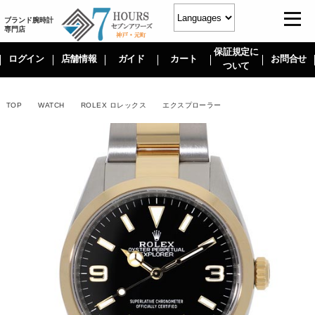
ブランド腕時計
専門店
保証規定に
ログイン
店舗情報
ガイド
カート
お問合せ
ついて
TOP
WATCH
ROLEX ロレックス
エクスプローラー