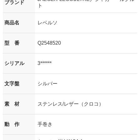
ブランド
ト
商品名
レベルソ
型 番
Q2548520
シリアル
3******
文字盤
シルバー
素 材
ステンレス/レザー（クロコ）
動 作
手巻き