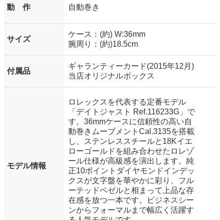
動 作
自動巻き
ケース：(約) W:36mm
サイズ
腕周り：(約)18.5cm
ギャランティーカード(2015年12月)
付属品
当店オリジナルボックス
ロレックスを代表する定番モデル
「デイトジャスト Ref.116233G」で
す。36mmケースに信頼性の高い自
動巻きムーブメントCal.3135を搭載
し、ステンレススチールと18Kイエ
ローゴールドを組み合わせたロレゾ
ール仕様が高級感を演出します。純
モデル情報
正10ポイントダイヤモンドインデッ
クスが文字盤を華やかに彩り、フル
ーテッドベゼルと相まって上品な存
在感を放つ一本です。ビジネスシー
ンからフォーマルまで幅広く活躍す
る人気モデルです。