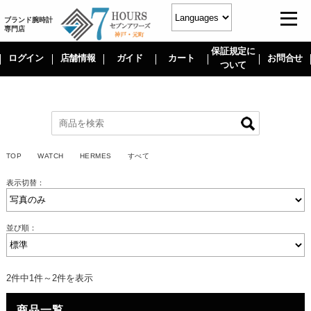
ブランド腕時計
専門店
保証規定に
ログイン
店舗情報
ガイド
カート
お問合せ
ついて
TOP
WATCH
HERMES
すべて
表示切替：
並び順：
2件中1件～2件を表示
商品一覧