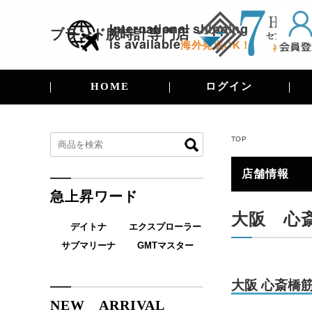
International shipping
ブランド腕時計
専門店
is available
海外発送OK！
HOME
ログイン
TOP
店舗情報
急上昇ワード
大阪 心
デイトナ
エクスプローラー
サブマリーナ
GMTマスター
大阪 心斎橋
NEW ARRIVAL