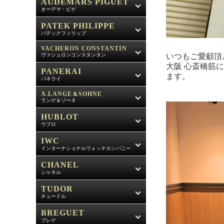
AUDEMARS PIGUET
オーデマ・ピゲ
PATEK PHILIPPE
パテックフィリップ
VACHERON CONSTANTIN
いつもご愛顧頂
ヴァシュロンコンスタンタン
大阪 心斎橋筋
PANERAI
ます。
パネライ
A.LANGE＆SOHNE
ランゲ＆ゾーネ
HUBLOT
ウブロ
IWC
インターナショナルウォッチカンパニー
CHANEL
シャネル
TUDOR
チュードル
BREGUET
ブレゲ