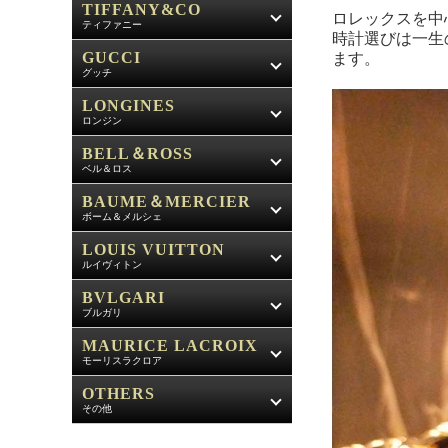
TIFFANY&CO
ロレックスを中
ティファニー
時計選びは一生
GUCCI
ます。
グッチ
LONGINES
ロンジン
BELL＆ROSS
ベル＆ロス
BAUME＆MERCIER
ボーム＆メルシェ
LOUIS VUITTON
ルイヴィトン
BVLGARI
ブルガリ
MAURICE LACROIX
モーリスラクロア
OTHERS
その他